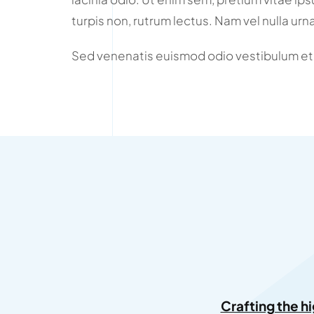
turpis non, rutrum lectus. Nam vel nulla urn
Sed venenatis euismod odio vestibulum et
Crafting the h