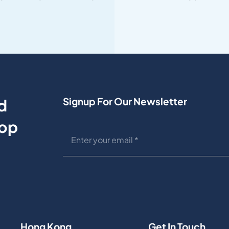
Signup For Our Newsletter
d
Top
Hong Kong
Get In Touch