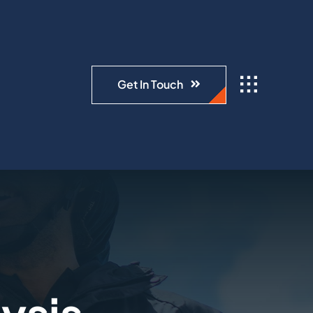
Get In Touch
ysis