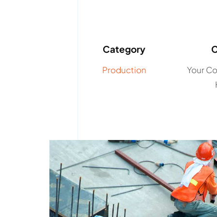
Category
C
Production
Your C