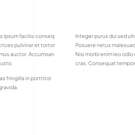
s ipsum facilisi conseq
Integer purus dui sed ult
trices pulvinar et tortor
Posuere netus malesuada
ivamus auctor. Accumsan
Nisi morbi enim leo odio 
justo.
cras. Consequat tempor 
 fringilla in porttitor
 gravida.