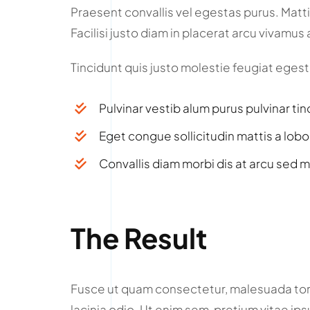
Praesent convallis vel egestas purus. Mattis
Facilisi justo diam in placerat arcu vivamu
Tincidunt quis justo molestie feugiat egestas
Pulvinar vestib alum purus pulvinar tin
Eget congue sollicitudin mattis a lobo
Convallis diam morbi dis at arcu sed m
The Result
Fusce ut quam consectetur, malesuada tort
lacinia odio. Ut enim sem, pretium vitae ip