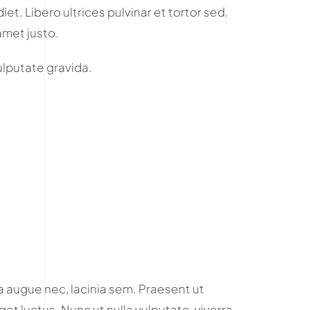
et. Libero ultrices pulvinar et tortor sed.
amet justo.
vulputate gravida.
 augue nec, lacinia sem. Praesent ut
et luctus. Nunc ut nulla vulputate, viverra