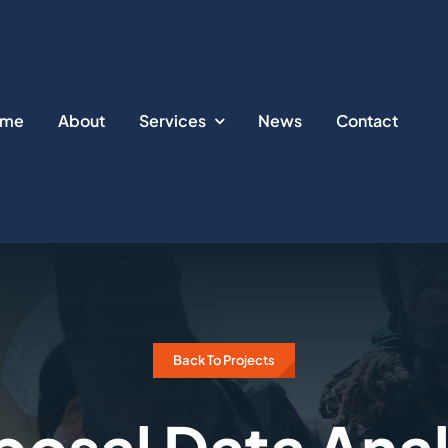
ome
About
Services
News
Contact
Back To Projects
posal Data Anal