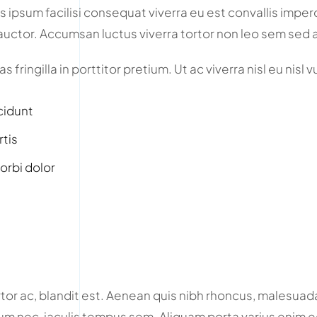
 ipsum facilisi consequat viverra eu est convallis imperdi
s auctor. Accumsan luctus viverra tortor non leo sem sed 
 fringilla in porttitor pretium. Ut ac viverra nisl eu nisl 
cidunt
rtis
orbi dolor
or ac, blandit est. Aenean quis nibh rhoncus, malesuada
sum nec, iaculis tempus sem. Aliquam porta varius enim eg