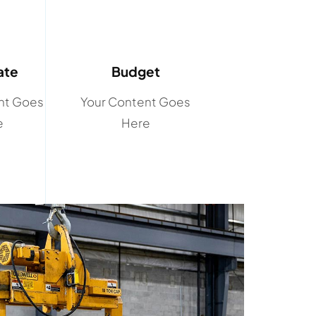
ate
Budget
nt Goes
Your Content Goes
e
Here