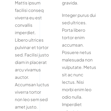
Mattis ipsum
gravida.
facilisi conseq
Integer purus dui
viverra eu est
sed ultrices.
convallis
Porta libero
imperdiet.
tortor enim
Libero ultrices
accumsan.
pulvinar et tortor
Posuere netus
sed. Facilisi justo
malesuada non
diam in placerat
vulputate. Metus
arcu vivamus
sit ac nunc
auctor.
lectus. Nisi
Accumsan luctus
morbi enim leo
viverra tortor
odio nulla.
non leo sem sed
Imperdiet
amet justo.