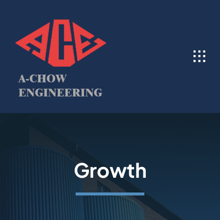
跳
至
內
容
Growth