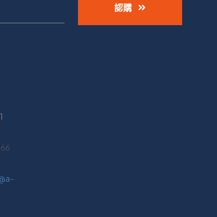
認購
1
466
@a-