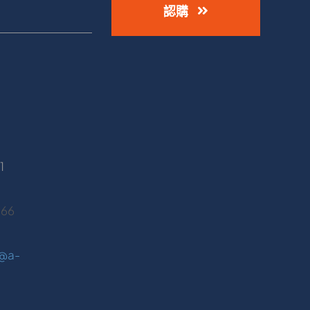
認購
1
466
@a-